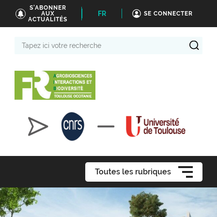
S'ABONNER
FR
AUX
SE CONNECTER
ACTUALITÉS
Tapez
ici
votre
recherche
Toutes les rubriques