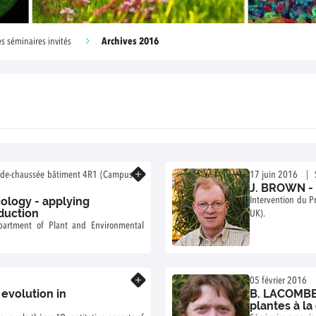
Archives 2016
s séminaires invités
En savoir plus
ez-de-chaussée bâtiment 4R1 (Campus
17 juin 2016
J. BROWN - T
ology - applying
Intervention du P
oduction
UK).
partment of Plant and Environmental
En savoir plus
05 février 2016
evolution in
B. LACOMBE 
plantes à la 