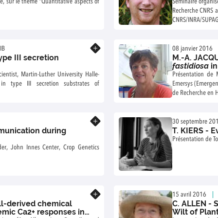
e, sur le thème "Quantitative aspects of
Séminaire organis
Recherche CNRS au
CNRS/INRA/SUPAGR
Grignon de Montpe
En savoir plus
IB
08 janvier 2016
pe III secretion
M.-A. JACQU
fastidiosa
in
pathogen.
entist, Martin-Luther University Halle-
Présentation de 
in type III secretion substrates of
Emersys (Emergenc
de Recherche en H
En savoir plus
30 septembre 20
munication during
T. KIERS - E
Présentation de T
der, John Innes Center, Crop Genetics
En savoir plus
15 avril 2016
ll-derived chemical
C. ALLEN - 
emic Ca2+ responses in
Wilt of Pla