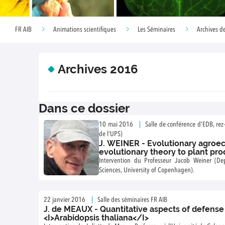
FR AIB
Animations scientifiques
Les Séminaires
Archives de
Archives 2016
Dans ce dossier
10 mai 2016
Salle de conférence d’EDB, r
de l’UPS)
J. WEINER - Evolutionary agroec
evolutionary theory to plant pr
Intervention du Professeur Jacob Weiner (De
Sciences, University of Copenhagen).
22 janvier 2016
Salle des séminaires FR AIB
J. de MEAUX - Quantitative aspects of defense 
<I>Arabidopsis thaliana</I>