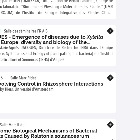
é par le LRSV (UMR5546) - Intervention de Benoît Lacombe, Chargé de
 laboratoire "Biochimie et Physiologie Moléculaire des Plantes" (UMR
O/UM) de l'Institut de Biologie Intégrative des Plantes Claude
llier.
En savoir plus
Salle des séminaires FR AIB
ES - Emergence of diseases due to
Xylella
 Europe, diversity and biology of the
Marie-Agnès JACQUES, Directrice de Recherche INRA dans l'Equipe
e, Systematics and Ecology of plant pathogenic bacteria) de l’Institut
orticulture et Semences (IRHS) d'Angers.
En savoir plus
16
Salle Marc Ridet
volving Control in Rhizosphere Interactions
oby Kiers, Université d'Amsterdam.
En savoir plus
Salle Marc Ridet
Some Biological Mechanisms of Bacterial
nts Caused by Ralstonia solanacearum