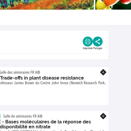
Imprimer
Partager
En savoir plus
Salle des séminaires FR AIB
rade-offs in plant disease resistance
rofesseur James Brown du Centre John Innes (Norwich Research Park,
En savoir plus
Salle de séminaires FR AIB
- Bases moléculaires de la réponse des
disponibilité en nitrate