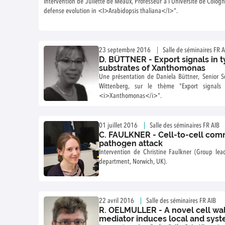
Intervention de Juliette de Meaux, Professeur à l'Université de Cologn
defense evolution in <I>Arabidopsis thaliana</I>".
23 septembre 2016
Salle de séminaires FR A
D. BÜTTNER - Export signals in ty
substrates of Xanthomonas
Une présentation de Daniela Büttner, Senior Sci
Wittenberg, sur le thème "Export signals 
<i>Xanthomonas</i>".
01 juillet 2016
Salle des séminaires FR AIB
C. FAULKNER - Cell-to-cell com
pathogen attack
Intervention de Christine Faulkner (Group lea
department, Norwich, UK).
22 avril 2016
Salle des séminaires FR AIB
R. OELMULLER - A novel cell wa
mediator induces local and syst