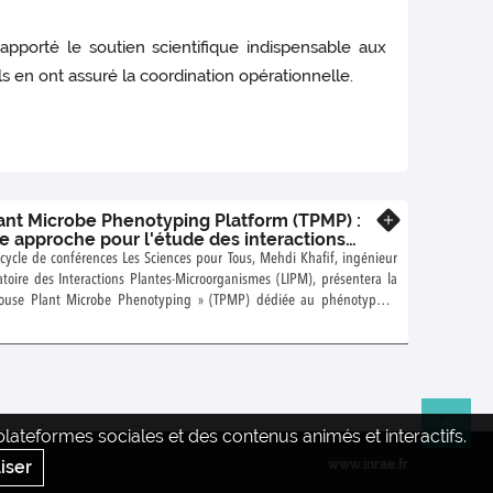
pporté le soutien scientifique indispensable aux
s en ont assuré la coordination opérationnelle.
ant Microbe Phenotyping Platform (TPMP) :
En savoir plus
e approche pour l'étude des interactions
croorganismes-environnement
cycle de conférences Les Sciences pour Tous, Mehdi Khafif, ingénieur
toire des Interactions Plantes-Microorganismes (LIPM), présentera la
louse Plant Microbe Phenotyping » (TPMP) dédiée au phénotypage
 débit d’analyse et en conditions contrôlées d'espèces végétales et
ardi 5 mai 2015 13h30, en salle de conférence Marc Ridet INRA
onférence sera suivie d'une visite de la plateforme.
ateformes sociales et des contenus animés et interactifs.
Re
iser
www.inrae.fr