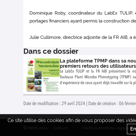
Dominique Roby, coordinateur du LabEx TULIP, et
portages financiers ayant permis la construction d
Julie Cullimore, directrice adjointe de la FR AIB, a
Dans ce dossier
La plateforme TPMP dans sa nouv
premiers retours des utilisateur
Le LabEx TULIP et la FR AIB présentent la no
Toulouse Plant Microbe Phenotyping (TPMP) suite à 
d'expérience de ceux ayant déjà travaillé sur la 
discussion sera ouverte afin de pouvoir répondre à toutes questions et col
suggestions.
Date de modification : 29 avril 2024 | Date de création : 06 févri
Ce site utilise des cookies afin de vous proposer des vi
En
© INRAE 2025
Contact
Crédits & Mentions Légales