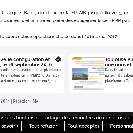
 Jacques Batut, directeur de la FR AIB jusqu'à fin 2015, ont a
es bâtiments et la mise en place des équipements de TPMP puis il
 été coordinatrice opérationnelle de début 2016 à mai 2017.
elle configuration et
Toulouse Pl
En savoir plus
s, le 16 septembre 2016
une nouvell
plantes-mi
uvelle configuration de la plateforme
Dans le cadre du 
l'extension « TPMP2 ». Un retour
au sein du Labora
plateforme sera en outre présenté, et une
plateforme « Tou
lecter les
automatisé à haut
microbiennes, m
Auzeville. Cette c
er 2014 | Rédaction : MA
déos, des boutons de partage, des remontées de contenus de pl
 savoir +
Tout refuser
Tout accepter
Personnal
Conditions générales d'utilisation
Gestion des cookies