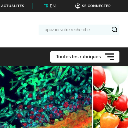
FR
EN
 ACTUALITÉS
SE CONNECTER
Tapez
ici
votre
recherche
Toutes les rubriques