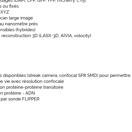
uages (DAPI, CFP, GFP, YFP, mCherry, CY5)
s ou fixés
e XYZ
 scan large image
 au nanomètre près
nsibles (hybrides)
 reconstruction 3D (LASX-3D, AIVIA, volocity)
s disponibles (streak camera, confocal SP8 SMD) pour permettre 
 vie avec résolution confocale
on protéine-protéine transitoire
on protéine - ADN
 par sonde FLIPPER