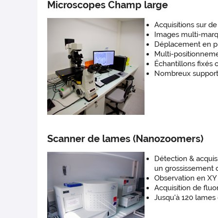
Microscopes Champ large
Acquisitions sur d
Images multi-marq
Déplacement en pr
Multi-positionneme
Échantillons fixés 
Nombreux supports d
Scanner de lames (Nanozoomers)
Détection & acqui
un grossissement 
Observation en XY 
Acquisition de fluo
Jusqu'à 120 lames