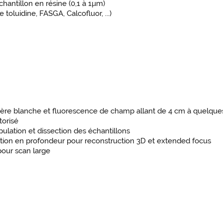
hantillon en résine (0,1 à 1µm)
 toluidine, FASGA, Calcofluor, ...)
mière blanche et fluorescence de champ allant de 4 cm à quelqu
orisé
pulation et dissection des échantillons
isition en profondeur pour reconstruction 3D et extended focus
pour scan large