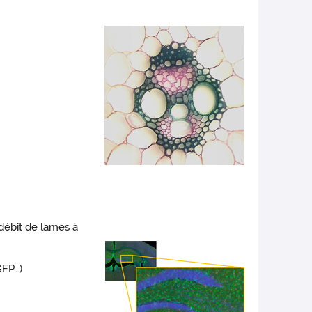
débit de lames à
GFP…)