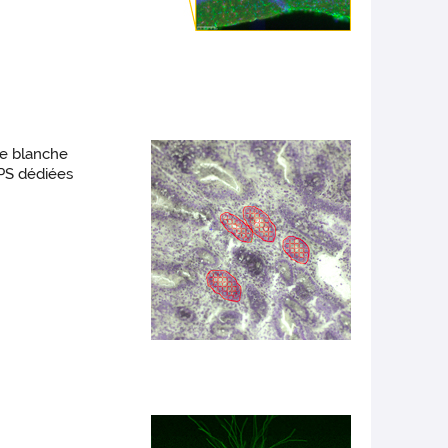
re blanche
APS dédiées