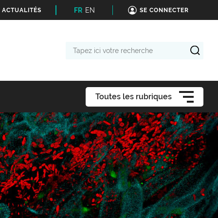
FR
EN
 ACTUALITÉS
SE CONNECTER
Tapez
ici
votre
recherche
Toutes les rubriques