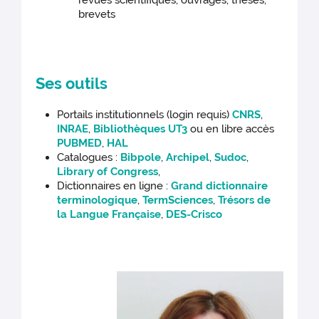
revues scientifiques, ouvrages, thèses,
brevets
Ses outils
Portails institutionnels (login requis)
CNRS
,
INRAE
,
Bibliothèques UT3
ou en libre accès
PUBMED
,
HAL
Catalogues :
Bibpole
,
Archipel
,
Sudoc
,
Library of Congress
,
Dictionnaires en ligne :
Grand dictionnaire
terminologique
,
TermSciences
,
Trésors de
la Langue Française
,
DES-Crisco