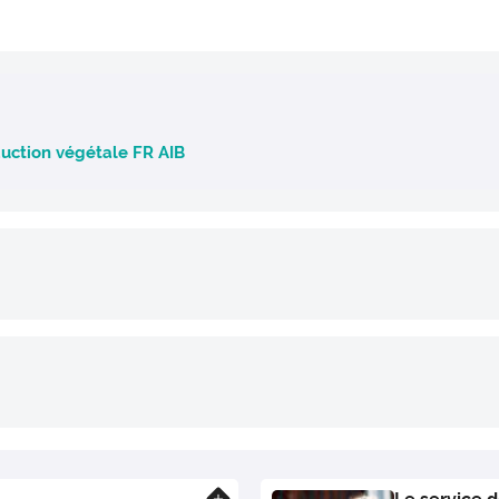
duction végétale FR AIB
En savoir plus