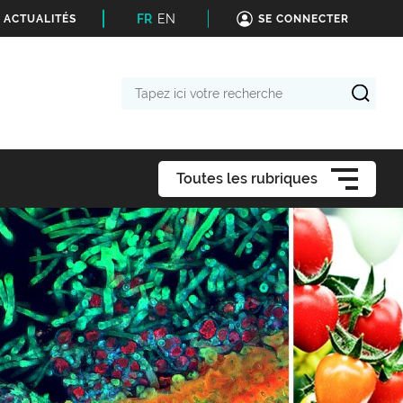
FR
EN
 ACTUALITÉS
SE CONNECTER
Tapez
ici
votre
recherche
Toutes les rubriques