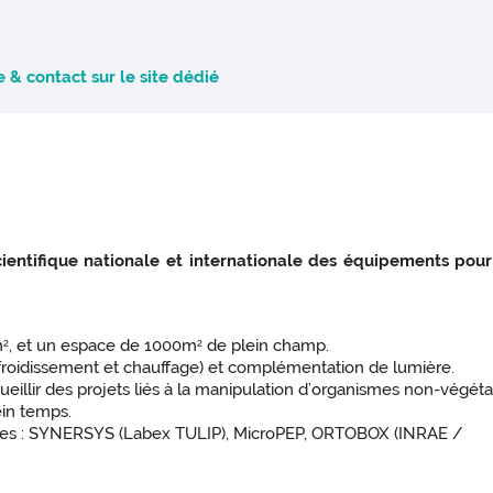
& contact sur le site dédié
entifique nationale et internationale des équipements pour 
m
, et un espace de 1000m
de plein champ.
2
2
froidissement et chauffage) et complémentation de lumière.
illir des projets liés à la manipulation d’organismes non-végéta
ein temps.
vées : SYNERSYS (Labex TULIP), MicroPEP, ORTOBOX (INRAE /