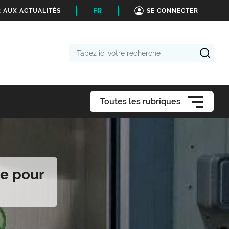
FR
 AUX ACTUALITÉS
SE CONNECTER
Tapez
ici
votre
recherche
Toutes les rubriques
le pour