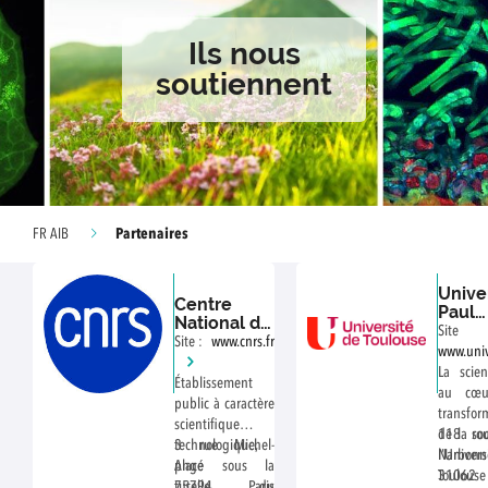
Ils nous
soutiennent
Partenaires
FR AIB
Unive
Centre
Paul
National de
Sabat
Sit
la
Site :
www.cnrs.fr
(UT3)
www.uni
Recherche
tlse3.fr
La scie
Scientifique
Établissement
au cœu
(CNRS)
public à caractère
transfor
scientifique et
de la soc
118 ro
technologique,
3 rue Michel-
l’Univers
Narbonn
placé sous la
Ange
Toulous
31062
tutelle du
75794 Paris