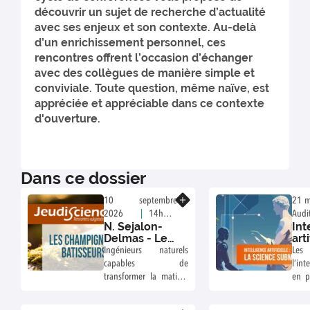
découvrir un sujet de recherche d’actualité
avec ses enjeux et son contexte. Au-delà
d’un enrichissement personnel, ces
rencontres offrent l’occasion d’échanger
avec des collègues de manière simple et
conviviale. Toute question, même naïve, est
appréciée et appréciable dans ce contexte
d'ouverture.
Dans ce dossier
En savoir plus
10 septembre
21 m
2026
14h -
Aud
N. Sejalon-
Int
Auditorium Lynn
mar
Delmas - Les
arti
Margulis - Pôle
Agro
champignons
sci
Ingénieurs naturels
Le
AgroBioSciences
bâtisseurs
su
capables de
l’int
transformer la matière
en p
organique, les
mod
champignons trouvent
cond