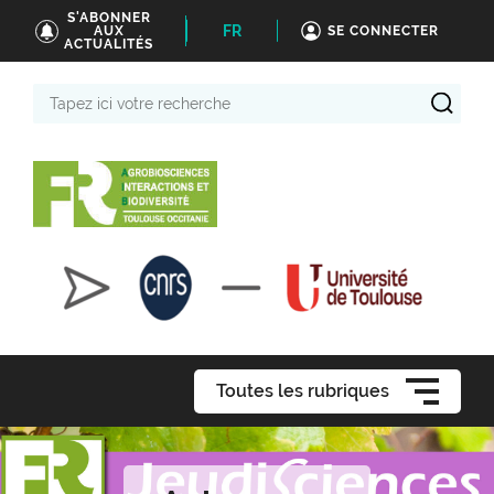
S'ABONNER
FR
AUX
SE CONNECTER
ACTUALITÉS
Tapez
ici
votre
recherche
Toutes les rubriques