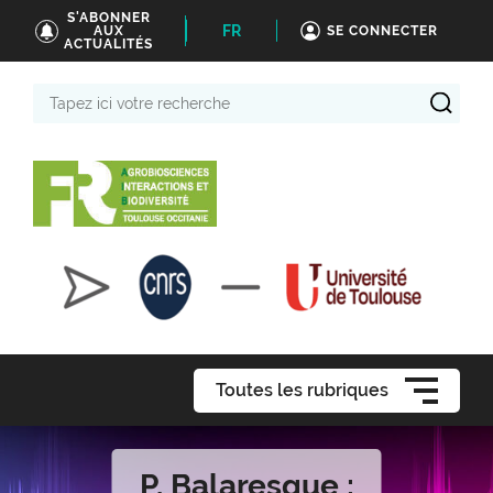
S'ABONNER
FR
AUX
SE CONNECTER
ACTUALITÉS
Tapez
ici
votre
recherche
Toutes les rubriques
P. Balaresque :