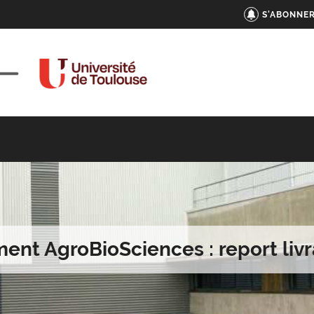
S'ABONNER
ment AgroBioSciences : report livr