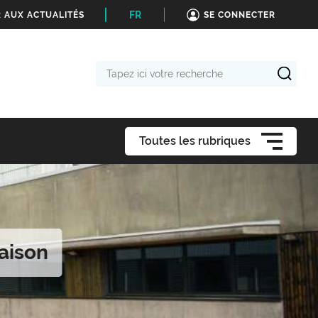
FR
 AUX ACTUALITÉS
SE CONNECTER
Tapez
ici
votre
recherche
Toutes les rubriques
aison