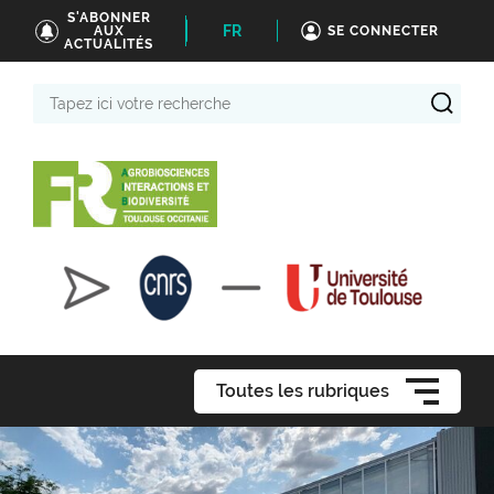
S'ABONNER
FR
AUX
SE CONNECTER
ACTUALITÉS
Tapez
ici
votre
recherche
Toutes les rubriques