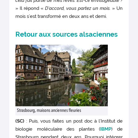
cela fait partie de mes rêves. Est-ce envisageable ?
» Il répond «
D’accord, vous partez un mois.
» Un
mois s’est transformé en deux ans et demi.
Retour aux sources alsaciennes
Strasbourg, maisons anciennes fleuries
(SC)
: Puis, vous faites un post doc à l’Institut de
biologie moléculaire des plantes (
IBMP
) de
Strasbourg pendant deux ans. Pourquoi intégrer