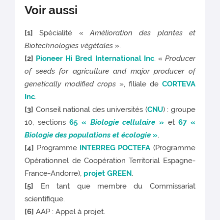
Voir aussi
[1]
Spécialité «
Amélioration des plantes et
Biotechnologies végétales
».
[2]
Pioneer Hi Bred International Inc
. «
Producer
of seeds for agriculture and major producer of
genetically modified crops
», filiale de
CORTEVA
Inc
.
[3]
Conseil national des universités (
CNU
) : groupe
10, sections
65 «
Biologie cellulaire
»
et
67 «
Biologie des populations et écologie
»
.
[4]
Programme
INTERREG POCTEFA
(Programme
Opérationnel de Coopération Territorial Espagne-
France-Andorre),
projet GREEN
.
[5]
En tant que membre du Commissariat
scientifique.
[6]
AAP : Appel à projet.