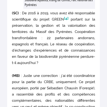
Subularia aquatica, étang de Comte, Parc national des
Pyrénées
(SC)
: De 2016 à 2019, vous avez été responsable
[4]
scientifique du projet GREEN
portant sur la
préservation, la gestion et la valorisation des
territoires du Massif des Pyrénées. Coopération
transfrontalière : 22 partenaires andorrans,
espagnols et français. Le réseau de coopération,
d’échanges d’expériences et de connaissances
en faveur de la biodiversité pyrénéenne perdure-
t-il aujourd’hui ?
(MB)
: Juste une correction : j’ai été coordinatrice
pour la partie du CRBE, uniquement. Ce projet
européen, porté par Sébastien Chauvin (Forespir),
a rassemblé des profils et des compétences
complémentaires, des nationalités différentes
vers un seul et même objectif : la co-construction