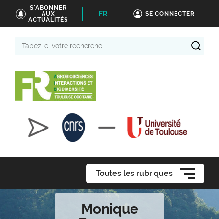
S'ABONNER
FR
AUX
SE CONNECTER
ACTUALITÉS
Tapez
ici
votre
recherche
Toutes les rubriques
Monique