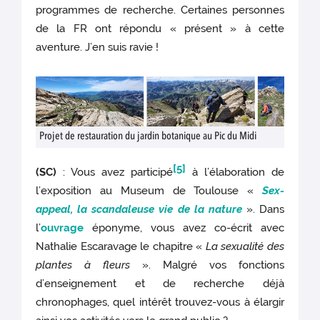
programmes de recherche. Certaines personnes
de la FR ont répondu « présent » à cette
aventure. J’en suis ravie !
Projet de restauration du jardin botanique au Pic du Midi
[5]
(SC)
: Vous avez participé
à l’élaboration de
l’exposition au Museum de Toulouse «
Sex-
appeal, la scandaleuse vie de la nature
». Dans
l’
ouvrage
éponyme, vous avez co-écrit avec
Nathalie Escaravage le chapitre «
La sexualité des
plantes à fleurs
». Malgré vos fonctions
d’enseignement et de recherche déjà
chronophages, quel intérêt trouvez-vous à élargir