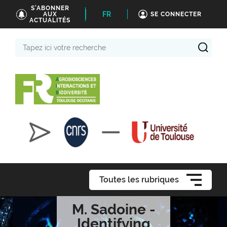
S'ABONNER
FR
AUX
SE CONNECTER
ACTUALITÉS
Tapez
ici
votre
recherche
Toutes les rubriques
M. Sadoine -
Identifying