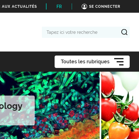
FR
 AUX ACTUALITÉS
SE CONNECTER
Tapez
ici
votre
recherche
Toutes les rubriques
nology