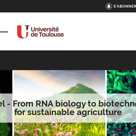
S'ABONNER
iel - From RNA biology to biotech
for sustainable agriculture