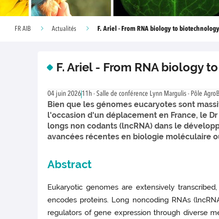
F. Ariel - From RNA biology to biotechnology
FR AIB
Actualités
F. Ariel - From RNA biology t
04 juin 2026
11h - Salle de conférence Lynn Margulis - Pôle Agro
Bien que les génomes eucaryotes sont massiv
l'occasion d'un déplacement en France, le Dr 
longs non codants (lncRNA) dans le développ
avancées récentes en biologie moléculaire ou
Abstract
Eukaryotic genomes are extensively transcribed, 
encodes proteins. Long noncoding RNAs (lncRN
regulators of gene expression through diverse me