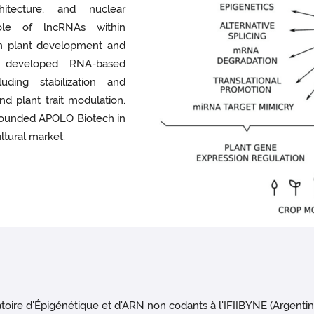
hitecture, and nuclear
ole of lncRNAs within
on plant development and
e developed RNA-based
luding stabilization and
nd plant trait modulation.
 founded APOLO Biotech in
ltural market.
toire d'Épigénétique et d'ARN non codants à l'IFIIBYNE (Argentine