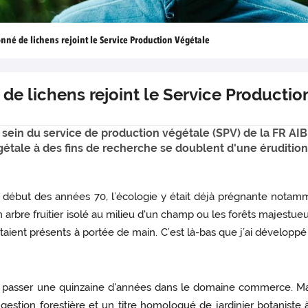
onné de lichens rejoint le Service Production Végétale
 de lichens rejoint le Service Producti
u sein du service de production végétale (SPV) de la FR A
tale à des fins de recherche se doublent d'une érudition 
début des années 70, l’écologie y était déjà prégnante notamm
 un arbre fruitier isolé au milieu d'un champ ou les forêts majest
taient présents à portée de main. C’est là-bas que j’ai développé 
 y passer une quinzaine d'années dans le domaine commerce. Mai
stion forestière et un titre homologué de jardinier botaniste