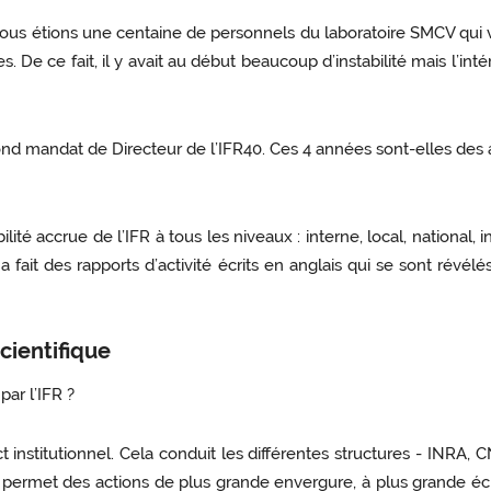
 nous étions une centaine de personnels du laboratoire SMCV qui
De ce fait, il y avait au début beaucoup d’instabilité mais l’intér
d mandat de Directeur de l’IFR40. Ces 4 années sont-elles des 
ilité accrue de l’IFR à tous les niveaux : interne, local, national,
a fait des rapports d’activité écrits en anglais qui se sont révél
cientifique
ar l’IFR ?
pect institutionnel. Cela conduit les différentes structures - INRA,
ermet des actions de plus grande envergure, à plus grande échel