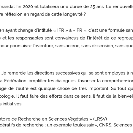
andat fin 2020 et totalisera une durée de 25 ans. Le renouvel
re réflexion en regard de cette longévité ?
en ayant changé d’intitulé « IFR » à « FR », c’est une formule san
s et les responsables sont convaincus de l’intérêt de ce regroup
our poursuivre l’aventure, sans accroc, sans dissension, sans que
Je remercie les directions successives qui se sont employés à ma
 la Fédération, amplifier les dialogues, favoriser la compréhensi
age de l’autre est quelque chose de très important. Surtout qu
ologie. Il faut faire des efforts dans ce sens, il faut de la bienv
initiatives.
atoire de Recherche en Sciences Végétales » (LRSV)
fédératifs de recherche : un exemple toulousain», CNRS, Sciences 