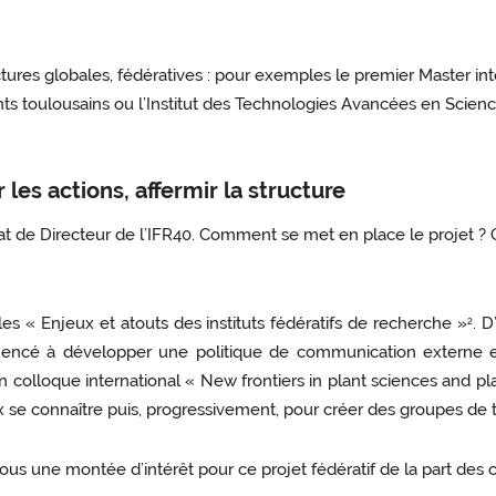
ructures globales, fédératives : pour exemples le premier Master i
ts toulousains ou l’Institut des Technologies Avancées en Science
les actions, affermir la structure
 de Directeur de l’IFR40. Comment se met en place le projet ? Qu
les « Enjeux et atouts des instituts fédératifs de recherche »
. 
2
ncé à développer une politique de communication externe et 
un colloque international « New frontiers in plant sciences and p
x se connaître puis, progressivement, pour créer des groupes de t
us une montée d’intérêt pour ce projet fédératif de la part des c