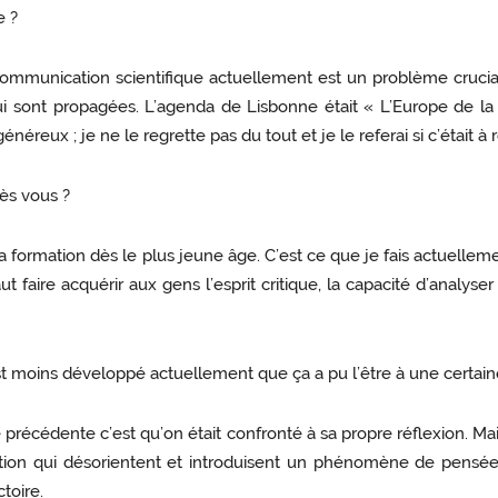
e ?
munication scientifique actuellement est un problème crucial ca
 sont propagées. L’agenda de Lisbonne était « L’Europe de la co
néreux ; je ne le regrette pas du tout et je le referai si c’était à 
rès vous ?
la formation dès le plus jeune âge. C’est ce que je fais actuellem
t faire acquérir aux gens l’esprit critique, la capacité d’analyser
est moins développé actuellement que ça a pu l’être à une certai
e précédente c’est qu’on était confronté à sa propre réflexion. Ma
ation qui désorientent et introduisent un phénomène de pensé
toire.