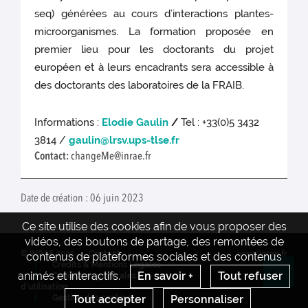
seq) générées au cours d’interactions plantes-
microorganismes. La formation proposée en
premier lieu pour les doctorants du projet
européen et à leurs encadrants sera accessible à
des doctorants des laboratoires de la FRAIB.
Informations :
Elodie Gaulin
/
Tel : +33(0)5 3432
3814 /
gaulin@lrsv.ups-tlse.fr
Contact:
changeMe@inrae.fr
Date de création : 06 juin 2023
Ce site utilise des cookies afin de vous proposer des
vidéos, des boutons de partage, des remontées de
© INRAE 2025
Contact
www.inrae.fr
contenus de plateformes sociales et des contenus
Crédits & Mentions Légales
animés et interactifs.
En savoir +
Tout refuser
Conditions générales
Re
d'utilisation
Tout accepter
Personnaliser
Gestion des cookies