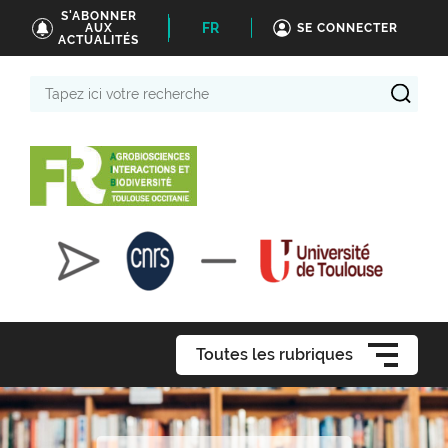
S'ABONNER
FR
AUX
SE CONNECTER
ACTUALITÉS
Tapez
ici
votre
recherche
Toutes les rubriques