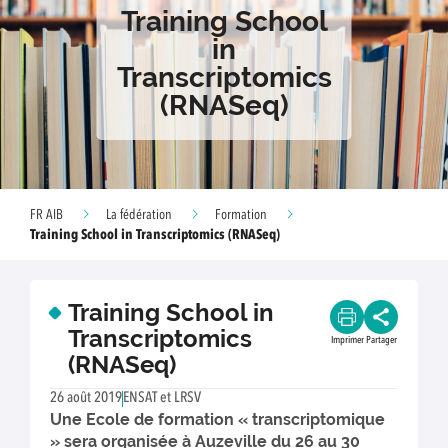
Training School
in
Transcriptomics
(RNASeq)
FR AIB
La fédération
Formation
Training School in Transcriptomics (RNASeq)
Training School in
Transcriptomics
Imprimer
Partager
(RNASeq)
26 août 2019
ENSAT et LRSV
Une Ecole de formation « transcriptomique
» sera organisée à Auzeville du 26 au 30