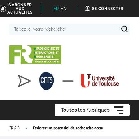
S'ABONNER
FR
EN
AUX
SE CONNECTER
ACTUALITÉS
Tapez
ici
votre
recherche
Toutes les rubriques
Federer un potentiel de recherche accru
FR AIB