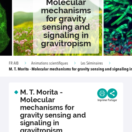
Molecular
mechanisms
for gravity
sensing and
signaling in
gravitropism
FR AIB
Animations scientifiques
Les Séminaires
M. T. Morita - Molecular mechanisms for gravity sensing and signaling i
M. T. Morita -
Molecular
Imprimer
Partager
mechanisms for
gravity sensing and
signaling in
gravitropism