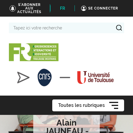
S'ABONNER
FR
AUX
SE CONNECTER
ACTUALITÉS
Tapez
ici
votre
recherche
Toutes les rubriques
Alain
JAUNEAU -