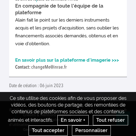
En compagnie de toute l'équipe de la
plateforme
Alain fait le point sur les derniers instruments
acquis et les projets d'acquisition, sans oublier les
financements associés demandés, obtenus et en
voie d'obtention.
En savoir plus sur la plateforme d'imagerie >>>
Contact:
changeMe@inrae.fr
Date de création : 06 juin 2023
Ce site utilise des cookies afin de vous proposer des
vidéos, des boutons de partage, des remontées de
© INRAE 2025
Contact
www.inrae.fr
contenus de plateformes sociales et des contenus
Crédits & Mentions Légales
animés et interactifs.
En savoir +
Tout refuser
Conditions générales
Re
d'utilisation
Tout accepter
Personnaliser
Gestion des cookies