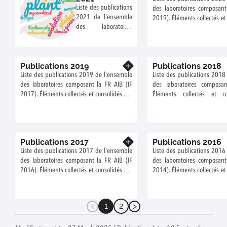
consolidated by
Liste des publications
Solange Cassette,
des laboratoires composant
docume
Solange Cassette,
2021 de l'ensemble
documentaliste à la
2019). Éléments collectés et
fédérat
library ressources
des laboratoires
fédération.
Solange Cassette, docume
<em>Pu
manager.
composant la FR AIB
<em>Publications
fédération. <em>2020 : pub
list i
(IF 2019). Éléments
list for the first
of all members of FR AIB lab
membe
collectés et
semester of 2023 of
2019). Items collected and 
labora
Publications 2019
Publications 2018
consolidés par
Know more
all members of FR
Solange Cassette, libra
2021
Liste des publications 2019 de l'ensemble
Solange Cassette,
Liste des publications 2018
AIB laboratories (IF
manager.</em>
coll
des laboratoires composant la FR AIB (IF
documentaliste à la
des laboratoires composa
2021). Items
conso
2017). Éléments collectés et consolidés par
fédération.
Éléments collectés et c
collected and
Solan
Solange Cassette, documentaliste à la
<em>Publications
Solange Cassette, docume
consolidated by
librar
fédération. <em>2019 publications list of
list in 2021 of all
fédération.
Solange Cassette,
manag
all members of FR AIB laboratories (IF
members of FR AIB
library ressources
2017). Items collected and consolidated by
laboratories (IF
manager.</em>
Publications 2017
Publications 2016
Know more
Solange Cassette, library ressources
2019). Items
Liste des publications 2017 de l'ensemble
Liste des publications 2016
manager.</em>
collected and
des laboratoires composant la FR AIB (IF
des laboratoires composant
consolidated by
2016). Éléments collectés et consolidés par
2014). Éléments collectés et
Solange Cassette,
Solange Cassette, documentaliste à la
Solange Cassette, docume
library ressources
fédération.
fédération.
manager.</em>
1
2
(current)